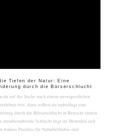
die Tiefen der Natur: Eine
nderung durch die Bürserschlucht
 du auf der Suche nach einem unvergesslichen
rerlebnis bist, dann solltest du unbedingt eine
erung durch die Bürserschlucht in Betracht ziehen.
e atemberaubende Schlucht liegt im Montafon und
ein wahres Paradies für Naturliebhaber und