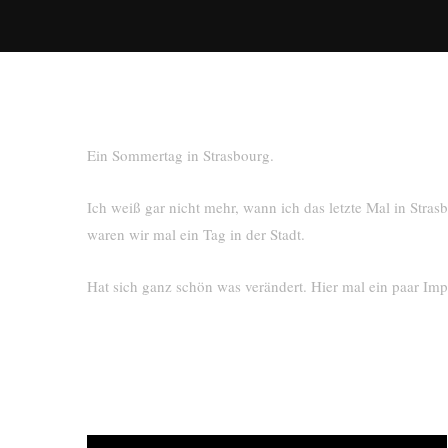
Ein Sommertag in Strasbourg.
Ich weiß gar nicht mehr, wann ich das letzte Mal in Stra
waren wir mal ein Tag in der Stadt.
Hat sich ganz schön was verändert. Hier mal ein paar Imp