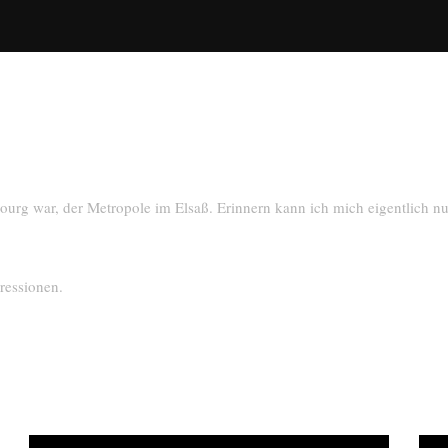
sbourg war, der Metropole im Elsaß. Erinnern kann ich mich eigentlich n
ressionen.