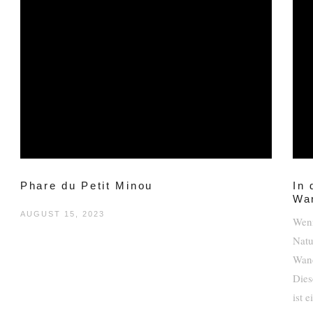
Phare du Petit Minou
In 
Wa
AUGUST 15, 2023
Wenn
Natu
Wand
Dies
ist 