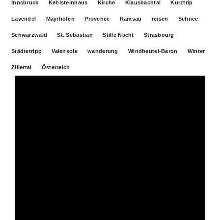
Innsbruck
Kehlsteinhaus
Kirche
Klausbachtal
Kurztrip
Lavendel
Mayrhofen
Provence
Ramsau
reisen
Schnee
Schwarzwald
St. Sebastian
Stille Nacht
Strasbourg
Städtetripp
Valensole
wanderung
Windbeutel-Baron
Winter
Zillertal
Österreich