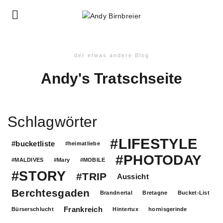
der etwas andere Blog
Andy's Tratschseite
Schlagwörter
#LIFESTYLE
#bucketliste
#heimatliebe
#PHOTODAY
#MALDIVES
#Mary
#MOBILE
#STORY
#TRIP
Aussicht
Berchtesgaden
Brandnertal
Bretagne
Bucket-List
Frankreich
Bürserschlucht
Hintertux
hornisgerinde