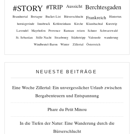
#STORY
#TRIP
Berchtesgaden
Aussicht
Brandnertal
Bretagne
Bucket-List
Bürserschlucht
Frankreich
Hintertux
hornisgerinde
Innsbruck
Kehlsteinhaus
Kirche
Klausbachtal
Kurztrip
Lavendel
Mayrhofen
Provence
Ramsau
reisen
Schnee
Schwarzwald
St. Sebastian
Stille Nacht
Strasbourg
Städtetripp
Valensole
wanderung
Windbeutel-Baron
Winter
Zillertal
Österreich
NEUESTE BEITRÄGE
Eine Woche Zillertal: Ein unvergesslicher Urlaub zwischen
Bergabenteuern und Entspannung
Phare du Petit Minou
In die Tiefen der Natur: Eine Wanderung durch die
Bürserschlucht