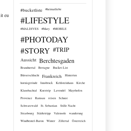
#bucketliste
#heimatliebe
it eu
#LIFESTYLE
#MALDIVES
#Mary
#MOBILE
#PHOTODAY
#STORY
#TRIP
Berchtesgaden
Aussicht
Brandnertal
Bretagne
Bucket-List
Bürserschlucht
Frankreich
Hintertux
hornisgerinde
Innsbruck
Kehlsteinhaus
Kirche
Klausbachtal
Kurztrip
Lavendel
Mayrhofen
Provence
Ramsau
reisen
Schnee
Schwarzwald
St. Sebastian
Stille Nacht
Strasbourg
Städtetripp
Valensole
wanderung
Windbeutel-Baron
Winter
Zillertal
Österreich