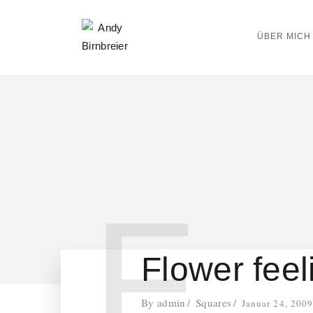
ÜBER MICH
F
Flower feel
By
admin
Squares
Januar 24, 200